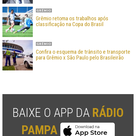
GRÊMIO
Grêmio retoma os trabalhos após
classificação na Copa do Brasil
GRÊMIO
Confira o esquema de trânsito e transporte
para Grêmio x São Paulo pelo Brasileirão
BAIXE O APP DA
RÁDIO
PAMPA