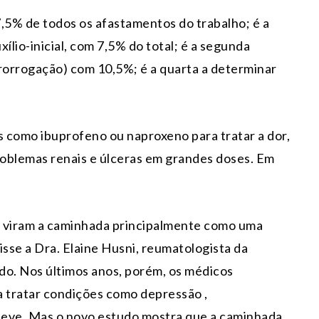
 7,5% de todos os afastamentos do trabalho; é a
ílio-inicial, com 7,5% do total; é a segunda
rorrogação) com 10,5%; é a quarta a determinar
 como ibuprofeno ou naproxeno para tratar a dor,
roblemas renais e úlceras em grandes doses. Em
e viram a caminhada principalmente como uma
isse a Dra. Elaine Husni, reumatologista da
udo. Nos últimos anos, porém, os médicos
a tratar condições como depressão ,
leve. Mas o novo estudo mostra que a caminhada