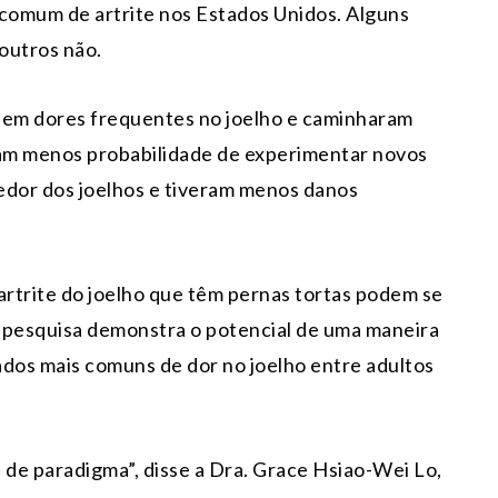
s comum de artrite nos Estados Unidos. Alguns
 outros não.
sem dores frequentes no joelho e caminharam
ram menos probabilidade de experimentar novos
redor dos joelhos e tiveram menos danos
rtrite do joelho que têm pernas tortas podem se
 pesquisa demonstra o potencial de uma maneira
pados mais comuns de dor no joelho entre adultos
e paradigma”, disse a Dra. Grace Hsiao-Wei Lo,