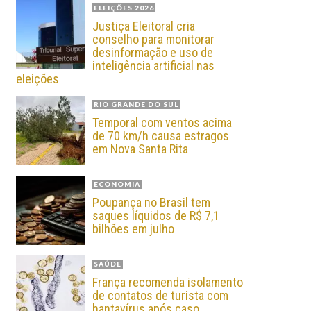
ELEIÇÕES 2026
Justiça Eleitoral cria
conselho para monitorar
desinformação e uso de
inteligência artificial nas
eleições
RIO GRANDE DO SUL
Temporal com ventos acima
de 70 km/h causa estragos
em Nova Santa Rita
ECONOMIA
Poupança no Brasil tem
saques líquidos de R$ 7,1
bilhões em julho
SAÚDE
França recomenda isolamento
de contatos de turista com
hantavírus após caso