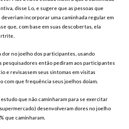
iva, disse Lo, e sugere que as pessoas que
a deveriam incorporar uma caminhada regular em
isse que, com base em suas descobertas, ela
rtrite.
or no joelho dos participantes, usando
 Os pesquisadores então pediram aos participantes
o e revisassem seus sintomas em visitas
 com que frequência seus joelhos doíam.
 estudo que não caminharam para se exercitar
ao supermercado) desenvolveram dores no joelho
6% que caminharam.