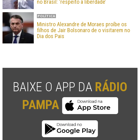
no Brasil: ‘respeito à liberdade’
POLÍTICA
Ministro Alexandre de Moraes proíbe os
filhos de Jair Bolsonaro de o visitarem no
Dia dos Pais
BAIXE O APP DA
RÁDIO
PAMPA