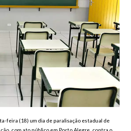
ta
-feira (18) um dia de paralisação estadual de
ção, com ato público em Porto Alegre, contra o