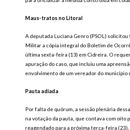
para oficializar a medida construída em col
Maus-tratos no Litoral
A deputada Luciana Genro (PSOL) solicito
Militar a cópia integral do Boletim de Ocorr
última
sexta
-feira (13) em Cidreira. O requ
apuração do caso, que incluiu uma apreensã
envolvimento de um vereador do município 
Pauta adiada
Por falta de quórum, a sessão plenária des
na votação da pauta, que contava com oito p
reagendado para a próxima
ter
ça-feira (23)