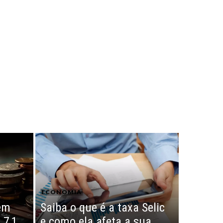
ECONOMIA
em
Saiba o que é a taxa Selic
 7,1
e como ela afeta a sua