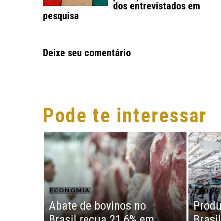
dos entrevistados em
pesquisa
Deixe seu comentário
Pode te interessar
ECONOMIA
ECONO
Abate de bovinos no
Produ
Brasil recua 21,6% em
Brasi