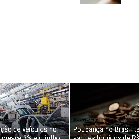
MIA
ECONOMIA
ção de veículos no
Poupança no Brasil t
l cresce 3% em julho
saques líquidos de R$