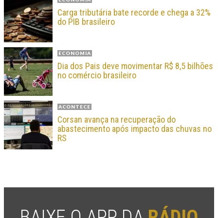
Carga tributária bate recorde e chega a 32%
do PIB brasileiro
ECONOMIA
Dia dos Pais deve movimentar R$ 8,5 bilhões
no comércio brasileiro
ACONTECE
Corsan avança na recuperação do
abastecimento após impacto das chuvas no
RS
BAIXE O APP DA
RÁDIO