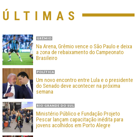
ÚLTIMAS
GRÊMIO
Na Arena, Grêmio vence o São Paulo e deixa
a zona de rebaixamento do Campeonato
Brasileiro
POLÍTICA
Um novo encontro entre Lula e o presidente
do Senado deve acontecer na próxima
semana
RIO GRANDE DO SUL
Ministério Público e Fundação Projeto
Pescar lançam capacitação inédita para
jovens acolhidos em Porto Alegre