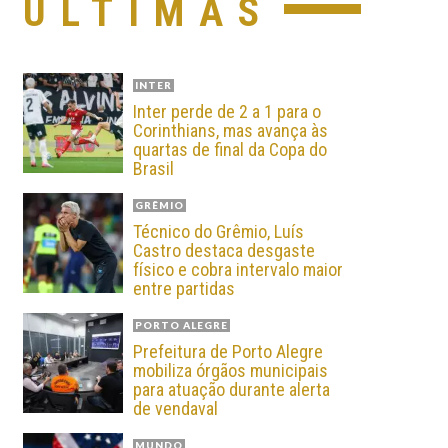
ÚLTIMAS
INTER
Inter perde de 2 a 1 para o
Corinthians, mas avança às
quartas de final da Copa do
Brasil
GRÊMIO
Técnico do Grêmio, Luís
Castro destaca desgaste
físico e cobra intervalo maior
entre partidas
PORTO ALEGRE
Prefeitura de Porto Alegre
mobiliza órgãos municipais
para atuação durante alerta
de vendaval
MUNDO