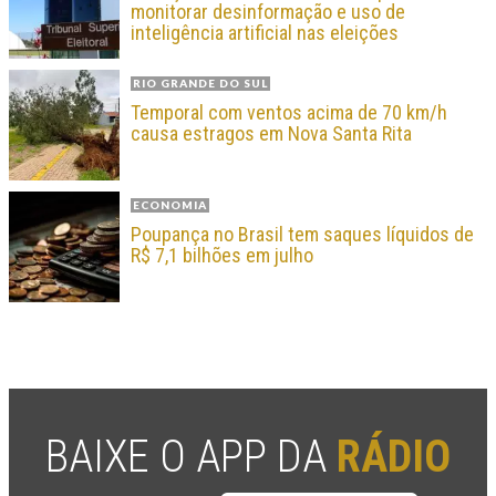
monitorar desinformação e uso de
inteligência artificial nas eleições
RIO GRANDE DO SUL
Temporal com ventos acima de 70 km/h
causa estragos em Nova Santa Rita
ECONOMIA
Poupança no Brasil tem saques líquidos de
R$ 7,1 bilhões em julho
BAIXE O APP DA
RÁDIO