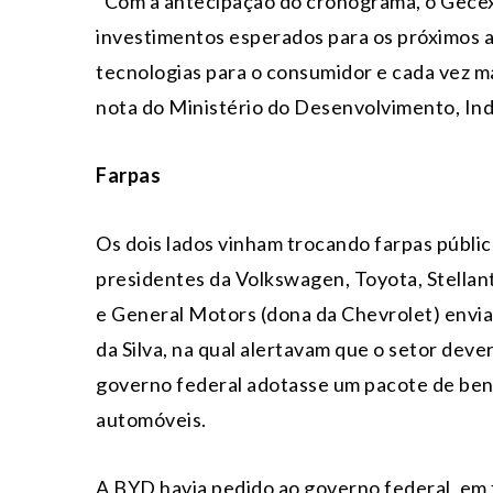
“Com a antecipação do cronograma, o Gecex b
investimentos esperados para os próximos a
tecnologias para o consumidor e cada vez ma
nota do Ministério do Desenvolvimento, Ind
Farpas
Os dois lados vinham trocando farpas públic
presidentes da Volkswagen, Toyota, Stellan
e General Motors (dona da Chevrolet) envia
da Silva, na qual alertavam que o setor dev
governo federal adotasse um pacote de benef
automóveis.
A BYD havia pedido ao governo federal, em 