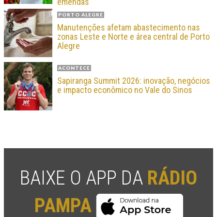
emendas
PORTO ALEGRE
Manutenções afetam abastecimento nas
zonas Leste e Norte e área central de Porto
Alegre
ACONTECE
Sapiranga Summit 2026: inovação, negócios
e impacto econômico no Vale do Sinos
BAIXE O APP DA
RÁDIO
PAMPA