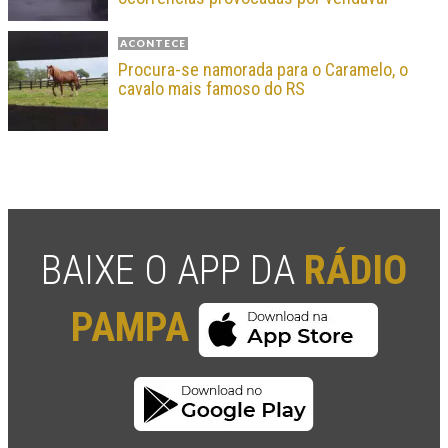
ACONTECE
Procura-se namorada para o Caramelo, o
cavalo mais famoso do RS
BAIXE O APP DA
RÁDIO
PAMPA