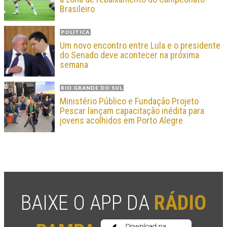
Brasileiro
POLÍTICA
Um novo encontro entre Lula e o presidente
do Senado deve acontecer na próxima
semana
RIO GRANDE DO SUL
Ministério Público e Fundação Projeto
Pescar lançam capacitação inédita para
jovens acolhidos em Porto Alegre
BAIXE O APP DA
RÁDIO