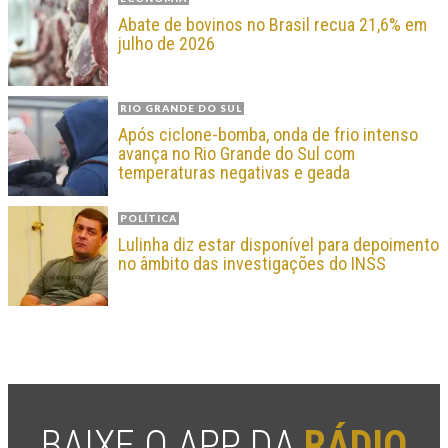
Abate de bovinos no Brasil recua 21,6% em
julho de 2026
RIO GRANDE DO SUL
Após ciclone-bomba, onda de frio intenso
avança no Rio Grande do Sul com
temperaturas negativas e geada
POLÍTICA
Lulinha diz estar disponível para depoimento
no âmbito das investigações do INSS
BAIXE O APP DA
RÁDIO