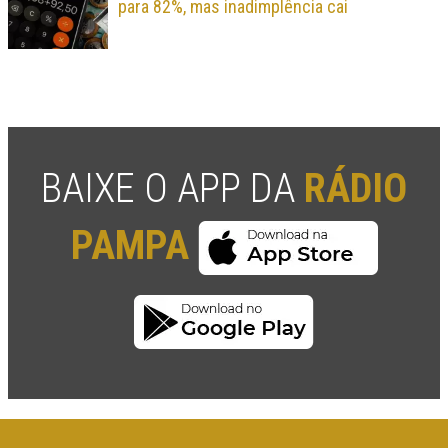
para 82%, mas inadimplência cai
BAIXE O APP DA
RÁDIO
PAMPA