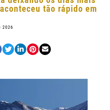
á deixando os dias mais
 aconteceu tão rápido em
e 2026