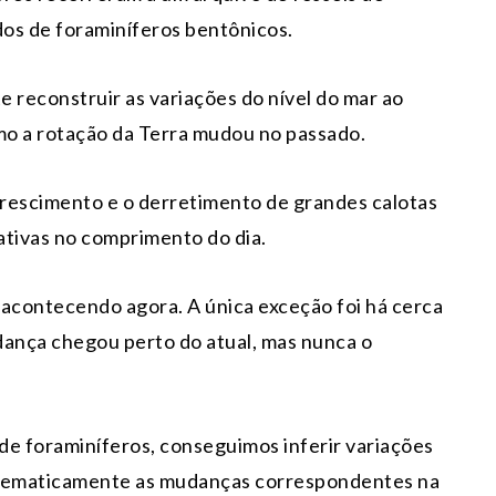
os de foraminíferos bentônicos.
 reconstruir as variações do nível do mar ao
como a rotação da Terra mudou no passado.
 crescimento e o derretimento de grandes calotas
cativas no comprimento do dia.
acontecendo agora. A única exceção foi há cerca
dança chegou perto do atual, mas nunca o
 de foraminíferos, conseguimos inferir variações
r matematicamente as mudanças correspondentes na