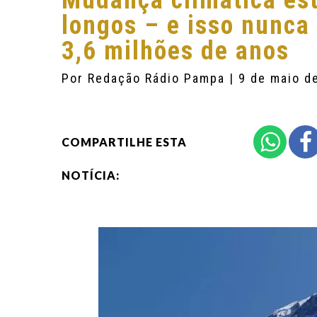
Mudança climática est
longos – e isso nunca
3,6 milhões de anos
Por
Redação Rádio Pampa
| 9 de maio d
COMPARTILHE ESTA
NOTÍCIA: