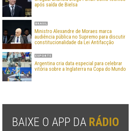
após saída de Bielsa
BRASIL
Ministro Alexandre de Moraes marca
audiência pública no Supremo para discutir
constitucionalidade da Lei Antifacção
ESPORTE
Argentina cria data especial para celebrar
vitória sobre a Inglaterra na Copa do Mundo
BAIXE O APP DA
RÁDIO