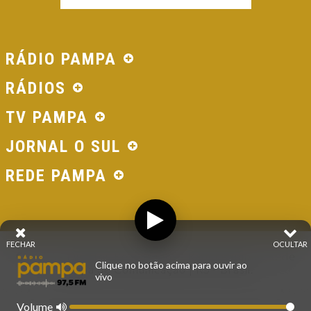
RÁDIO PAMPA
RÁDIOS
TV PAMPA
JORNAL O SUL
REDE PAMPA
FECHAR
OCULTAR
© 2026 - Direitos Reservados - Rádio Pampa - Rede
Clique no botão acima para ouvir ao
Pampa de Comunicação | RS - Brasil.
vivo
Volume