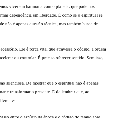
demos viver em harmonia com o planeta, que podemos
rmar dependência em liberdade. É como se o espiritual se
dade não é apenas questão técnica, mas também busca de
 acessório. Ele é força vital que atravessa o código, a ordem
celerar ou controlar. É preciso oferecer sentido. Sem isso,
ão silenciosa. De mostrar que o espiritual não é apenas
onar e transformar o presente. E de lembrar que, ao
iferentes.
sso entre o espírito da época e o código do tempo abre