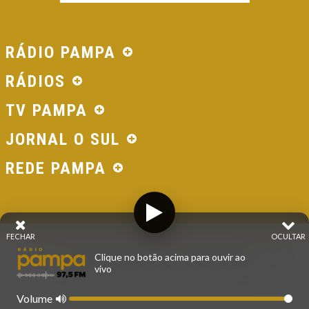
RÁDIO PAMPA
RÁDIOS
TV PAMPA
JORNAL O SUL
REDE PAMPA
FECHAR
OCULTAR
© 2026 - Direitos Reservados - Rádio Pampa - Rede
Clique no botão acima para ouvir ao
Pampa de Comunicação | RS - Brasil.
vivo
Volume