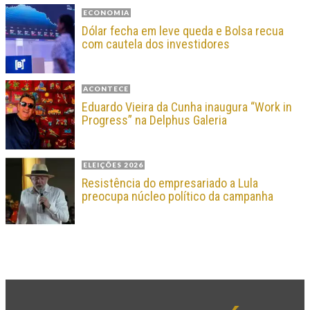
ECONOMIA
Dólar fecha em leve queda e Bolsa recua
com cautela dos investidores
ACONTECE
Eduardo Vieira da Cunha inaugura “Work in
Progress” na Delphus Galeria
ELEIÇÕES 2026
Resistência do empresariado a Lula
preocupa núcleo político da campanha