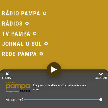
RÁDIO PAMPA
RÁDIOS
TV PAMPA
JORNAL O SUL
REDE PAMPA
FECHAR
OCULTAR
© 2026 - Direitos Reservados - Rádio Pampa - Rede
Clique no botão acima para ouvir ao
Pampa de Comunicação | RS - Brasil.
vivo
Volume