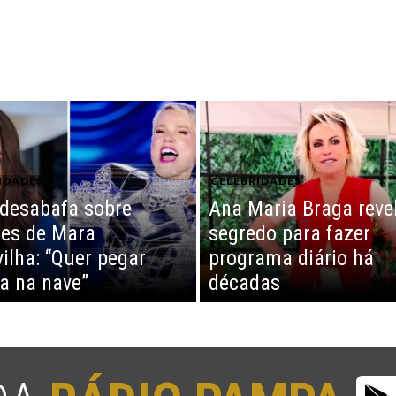
IDADES
CELEBRIDADES
desabafa sobre
Ana Maria Braga reve
es de Mara
segredo para fazer
ilha: “Quer pegar
programa diário há
a na nave”
décadas