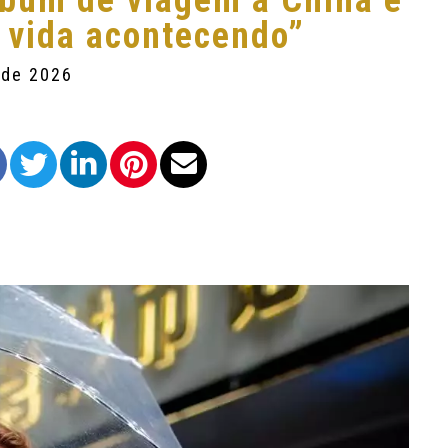
álbum de viagem à China e
a vida acontecendo”
 de 2026