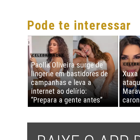
Pode te interessar
CELEBRIDADES
Paolla Oliveira surge de
CELEBR
lingerie em bastidores de
Xuxa 
campanhas e leva a
ataqu
internet ao delírio:
Marav
“Prepara a gente antes”
caron