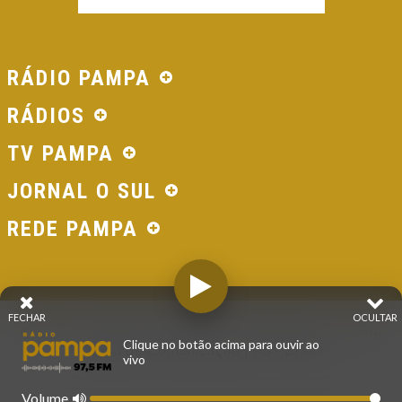
RÁDIO PAMPA
RÁDIOS
TV PAMPA
JORNAL O SUL
REDE PAMPA
FECHAR
OCULTAR
© 2026 - Direitos Reservados - Rádio Pampa - Rede
Clique no botão acima para ouvir ao
Pampa de Comunicação | RS - Brasil.
vivo
Volume