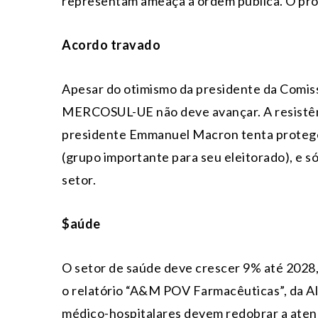
representam ameaça à ordem pública. O proj
Acordo travado
Apesar do otimismo da presidente da Comiss
MERCOSUL-UE não deve avançar. A resistênc
presidente Emmanuel Macron tenta proteger
(grupo importante para seu eleitorado), e só
setor.
$aúde
O setor de saúde deve crescer 9% até 2028,
o relatório “A&M POV Farmacêuticas”, da A
médico-hospitalares devem redobrar a atenç