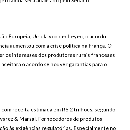
eto ainda será analisado pelo Senado.
ão Europeia, Ursula von der Leyen, o acordo
ia aumentou com a crise política na França. O
 os interesses dos produtores rurais franceses
 aceitará o acordo se houver garantias para o
 com receita estimada em R$ 2 trilhões, segundo
lvarez & Marsal. Fornecedores de produtos
ão às exigências regulatórias. Especialmente no