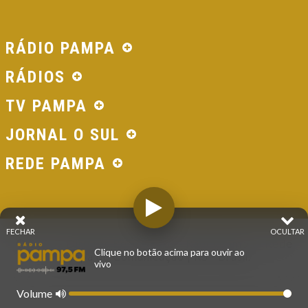
RÁDIO PAMPA
RÁDIOS
TV PAMPA
JORNAL O SUL
REDE PAMPA
FECHAR
OCULTAR
© 2026 - Direitos Reservados - Rádio Pampa - Rede
Clique no botão acima para ouvir ao
Pampa de Comunicação | RS - Brasil.
vivo
Volume