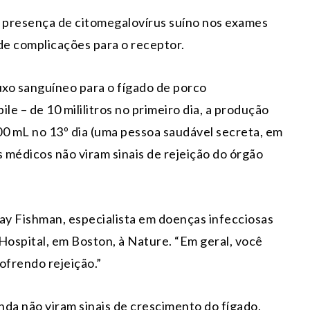
 presença de citomegalovírus suíno nos exames
de complicações para o receptor.
uxo sanguíneo para o fígado de porco
le – de 10 mililitros no primeiro dia, a produção
0 mL no 13º dia (uma pessoa saudável secreta, em
os médicos não viram sinais de rejeição do órgão
 Jay Fishman, especialista em doenças infecciosas
ospital, em Boston, à Nature. “Em geral, você
sofrendo rejeição.”
nda não viram sinais de crescimento do fígado,