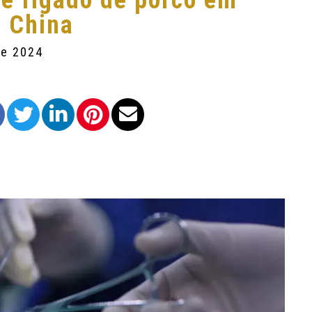
de fígado de porco em
a China
de 2024