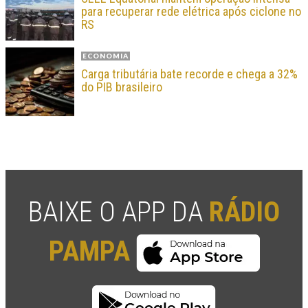
para recuperar rede elétrica após ciclone no
RS
ECONOMIA
Carga tributária bate recorde e chega a 32%
do PIB brasileiro
BAIXE O APP DA
RÁDIO
PAMPA