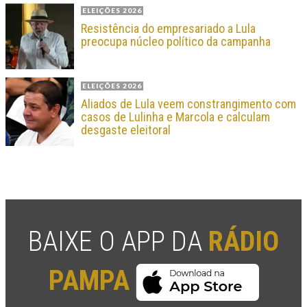
ELEIÇÕES 2026
Resistência do empresariado a Lula
preocupa núcleo político da campanha
ELEIÇÕES 2026
Aliados de Lula veem constrangimento com
casos de Lulinha e Marcola e calculam
desgaste eleitoral
BAIXE O APP DA
RÁDIO
PAMPA