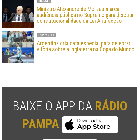
BRASIL
Ministro Alexandre de Moraes marca
audiência pública no Supremo para discutir
constitucionalidade da Lei Antifacção
ESPORTE
Argentina cria data especial para celebrar
vitória sobre a Inglaterra na Copa do Mundo
BAIXE O APP DA
RÁDIO
PAMPA