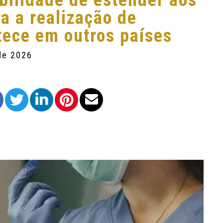
bilidade de estender aos
a a realização de
tece em outros países
de 2026