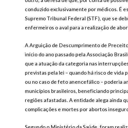
outro, a defesa de que, por conta de possíve
conduzido exclusivamente por médicos. É es
Supremo Tribunal Federal (STF), que se deb
enfermeiros o aval para a realização de abo
A Arguição de Descumprimento de Preceito
início do ano passado pela Associação Bra
que a atuação da categoria nas interrupçõe
previstas pela lei – quando há risco de vida
ou no caso de feto anencefálico – poderia a
municípios brasileiros, beneficiando princ
regiões afastadas. A entidade alega ainda q
complicações e mortes por abortos inseguro
Segundo o Ministério da Saúde, foram reali