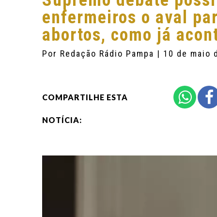
Supremo debate possi
enfermeiros o aval par
abortos, como já acon
Por
Redação Rádio Pampa
| 10 de maio 
COMPARTILHE ESTA
NOTÍCIA: