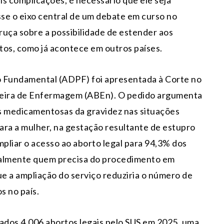
is complicações, é necessário que ele seja
se o eixo central de um debate em curso no
ruça sobre a possibilidade de estender aos
rtos, como já acontece em outros países.
 Fundamental (ADPF) foi apresentada à Corte no
sileira de Enfermagem (ABEn). O pedido argumenta
s medicamentosas da gravidez nas situações
 para a mulher, na gestação resultante de estupro
mpliar o acesso ao aborto legal para 94,3% dos
ipalmente quem precisa do procedimento em
ue a ampliação do serviço reduziria o número de
s no país.
zados 4.006 abortos legais pelo SUS em 2025, uma