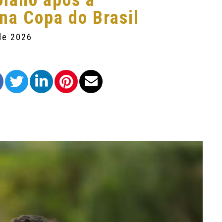
olano após a
 na Copa do Brasil
de 2026