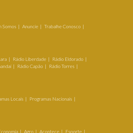
 Somos
Anuncie
Trabalhe Conosco
çara
Rádio Liberdade
Rádio Eldorado
mandaí
Rádio Capão
Rádio Torres
amas Locais
Programas Nacionais
Economia
Agro
Acontece
Esporte