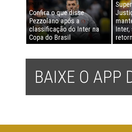
Super
INTER
Confira o que disse
Justi
Pezzolano após a
manté
classificação do Inter na
Inter
Copa do Brasil
retor
BAIXE O APP