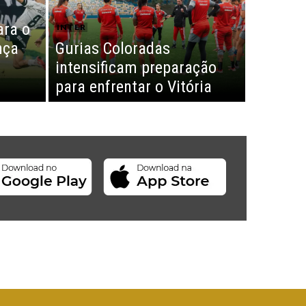
ara o
INTER
nça
Gurias Coloradas
a
intensificam preparação
para enfrentar o Vitória