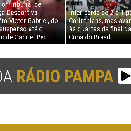
ior Tribunal de
INTER
ça Desportiva
Inter perde de 2 a 1 p
m Victor Gabriel, do
Corinthians, mas ava
, suspenso até o
às quartas de final d
no de Gabriel Pec
Copa do Brasil
 DA
RÁDIO PAMPA