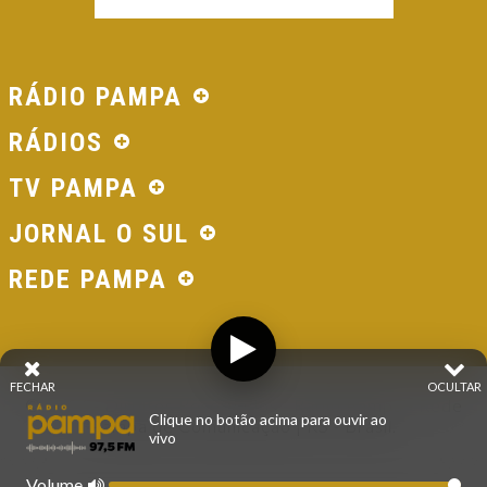
RÁDIO PAMPA
RÁDIOS
TV PAMPA
JORNAL O SUL
REDE PAMPA
FECHAR
OCULTAR
© 2026 - Direitos Reservados - Rádio Pampa - Rede
Clique no botão acima para ouvir ao
Pampa de Comunicação | RS - Brasil.
vivo
Volume