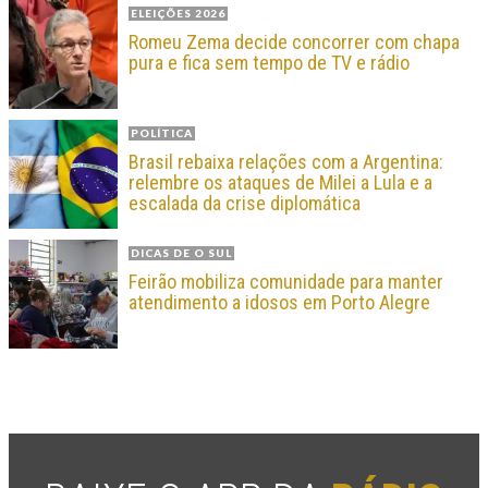
ELEIÇÕES 2026
Romeu Zema decide concorrer com chapa
pura e fica sem tempo de TV e rádio
POLÍTICA
Brasil rebaixa relações com a Argentina:
relembre os ataques de Milei a Lula e a
escalada da crise diplomática
DICAS DE O SUL
Feirão mobiliza comunidade para manter
atendimento a idosos em Porto Alegre