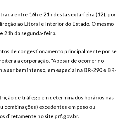
rada entre 16h e 21h desta sexta-feira (12), por
direção ao Litoral e Interior do Estado. O mesmo
 e 21h da segunda-feira.
ntos de congestionamento principalmente por se
 reitera a corporação. “Apesar de ocorrer no
 a ser bem intenso, em especial na BR-290 e BR-
strição de tráfego em determinados horários nas
 (ou combinações) excedentes em peso ou
s diretamente no site prf.gov.br.