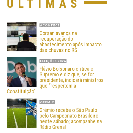
ÚLTIMAS
ACONTECE
Corsan avança na
recuperação do
abastecimento após impacto
das chuvas no RS
ELEIÇÕES 2026
Flávio Bolsonaro critica o
Supremo e diz que, se for
presidente, indicará ministros
que “respeitem a
Constituição”
GRÊMIO
Grêmio recebe o São Paulo
pelo Campeonato Brasileiro
neste sábado; acompanhe na
Rádio Grenal