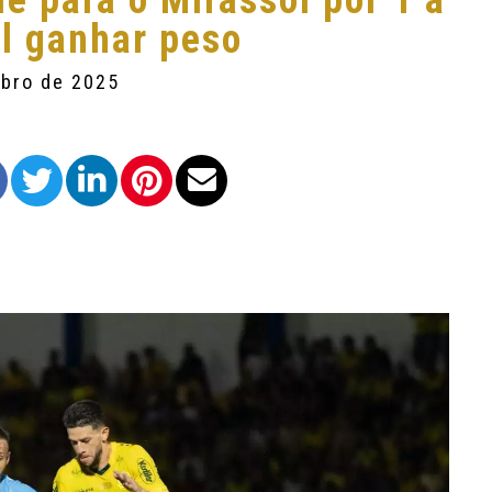
e para o Mirassol por 1 a
al ganhar peso
mbro de 2025