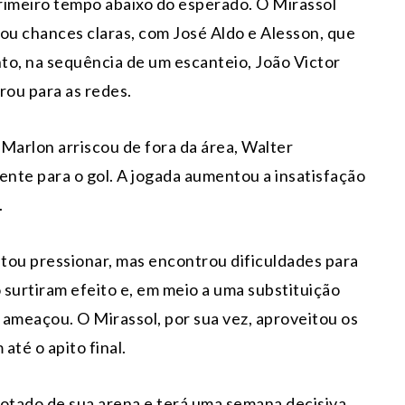
rimeiro tempo abaixo do esperado. O Mirassol
iou chances claras, com José Aldo e Alesson, que
to, na sequência de um escanteio, João Victor
rou para as redes.
Marlon arriscou de fora da área, Walter
ente para o gol. A jogada aumentou a insatisfação
.
tou pressionar, mas encontrou dificuldades para
 surtiram efeito e, em meio a uma substituição
ameaçou. O Mirassol, por sua vez, aproveitou os
até o apito final.
rrotado de sua arena e terá uma semana decisiva