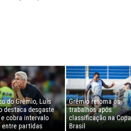
O
GRÊMIO
co do Grêmio, Luís
Grêmio retoma os
o destaca desgaste
trabalhos após
 e cobra intervalo
classificação na Copa
 entre partidas
Brasil