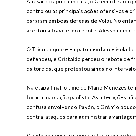
Apesar do apoio em casa, o Grêmio fez um p
controlou as principais ações ofensivas e cr
pararam em boas defesas de Volpi. No entan
acertou a trave e, no rebote, Alesson empur
O Tricolor quase empatou em lance isolado: 
defendeu, e Cristaldo perdeu o rebote de fr
da torcida, que protestou ainda no intervalo
Na etapa final, o time de Mano Menezes ten
furar a marcação paulista. As alterações não
confusa envolvendo Pavón, o Grêmio pouco 
contra-ataques para administrar a vantagem 
Vaiado ao deixar o campo, o Tricolor sai de