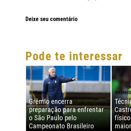
Deixe seu comentário
Pode te interessar
GRÊMIO
GRÊMI
Grêmio encerra
Técni
preparação para enfrentar
Castr
o São Paulo pelo
físico
Campeonato Brasileiro
maior