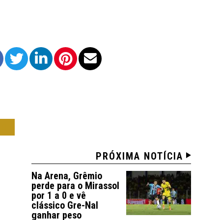
IO
PRÓXIMA NOTÍCIA
Na Arena, Grêmio
perde para o Mirassol
por 1 a 0 e vê
clássico Gre-Nal
ganhar peso