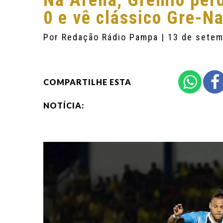
Na Arena, Grêmio perd
0 e vê clássico Gre-N
Por
Redação Rádio Pampa
| 13 de sete
COMPARTILHE ESTA
NOTÍCIA: