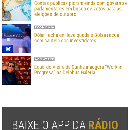
Contas públicas pioram ainda com governo e
parlamentares em busca de votos para as
eleições de outubro
ECONOMIA
Dólar fecha em leve queda e Bolsa recua
com cautela dos investidores
ACONTECE
Eduardo Vieira da Cunha inaugura “Work in
Progress” na Delphus Galeria
BAIXE O APP DA
RÁDIO