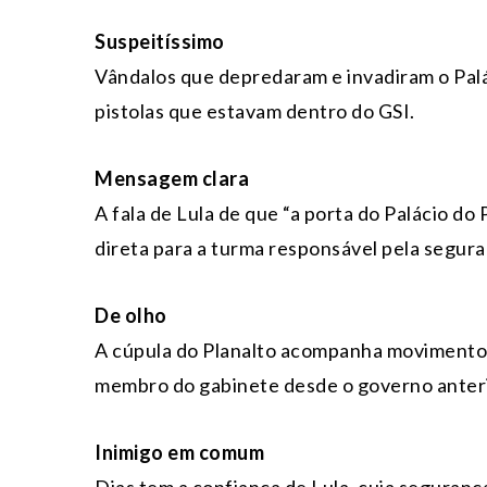
Suspeitíssimo
Vândalos que depredaram e invadiram o Pal
pistolas que estavam dentro do GSI.
Mensagem clara
A fala de Lula de que “a porta do Palácio do
direta para a turma responsável pela segura
De olho
A cúpula do Planalto acompanha movimentos
membro do gabinete desde o governo anteri
Inimigo em comum
Dias tem a confiança de Lula, cuja seguranç