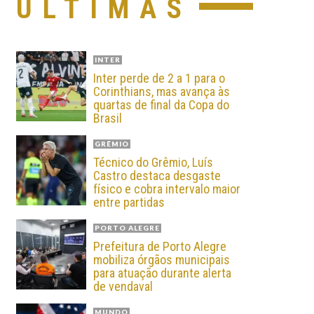
ÚLTIMAS
INTER
Inter perde de 2 a 1 para o
Corinthians, mas avança às
quartas de final da Copa do
Brasil
GRÊMIO
Técnico do Grêmio, Luís
Castro destaca desgaste
físico e cobra intervalo maior
entre partidas
PORTO ALEGRE
Prefeitura de Porto Alegre
mobiliza órgãos municipais
para atuação durante alerta
de vendaval
MUNDO