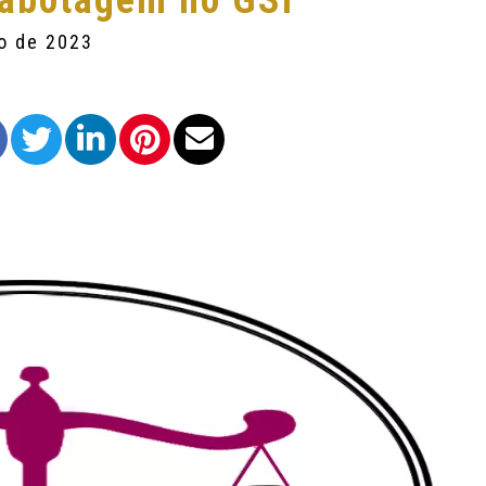
sabotagem no GSI
ro de 2023