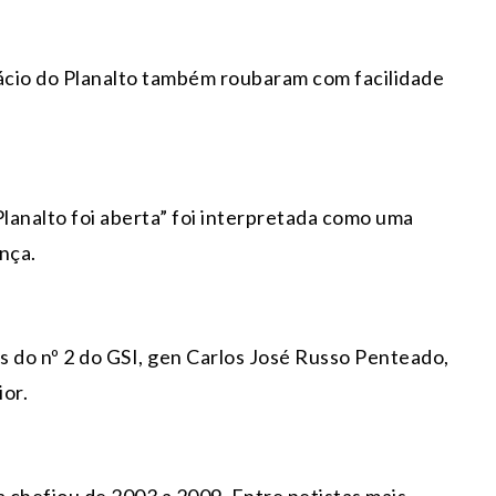
ácio do Planalto também roubaram com facilidade
 Planalto foi aberta” foi interpretada como uma
nça.
 do nº 2 do GSI, gen Carlos José Russo Penteado,
or.
a chefiou de 2003 a 2009. Entre petistas mais