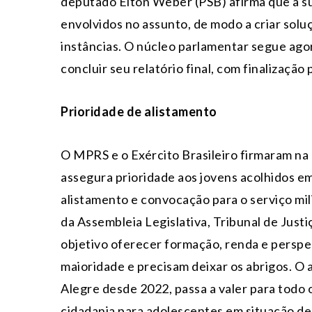
deputado Elton Weber (PSB) afirma que a sub
envolvidos no assunto, de modo a criar sol
instâncias. O núcleo parlamentar segue agor
concluir seu relatório final, com finalização
Prioridade de alistamento
O MPRS e o Exército Brasileiro firmaram n
assegura prioridade aos jovens acolhidos e
alistamento e convocação para o serviço mil
da Assembleia Legislativa, Tribunal de Just
objetivo oferecer formação, renda e perspe
maioridade e precisam deixar os abrigos. O 
Alegre desde 2022, passa a valer para todo o 
cidadania para adolescentes em situação de