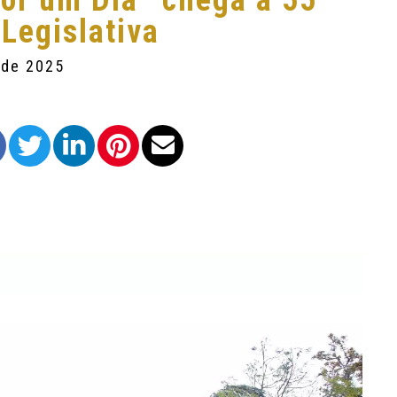
or um Dia” chega à 55ª
Legislativa
 de 2025