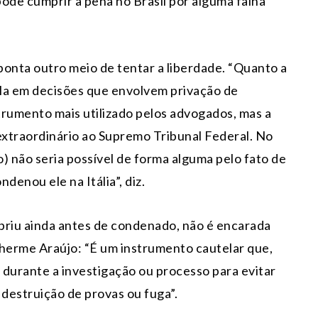
ode cumprir a pena no Brasil por alguma falha
ponta outro meio de tentar a liberdade. “Quanto a
ala em decisões que envolvem privação de
trumento mais utilizado pelos advogados, mas a
extraordinário ao Supremo Tribunal Federal. No
) não seria possível de forma alguma pelo fato de
denou ele na Itália”, diz.
priu ainda antes de condenado, não é encarada
ilherme Araújo: “É um instrumento cautelar que,
l durante a investigação ou processo para evitar
 destruição de provas ou fuga”.