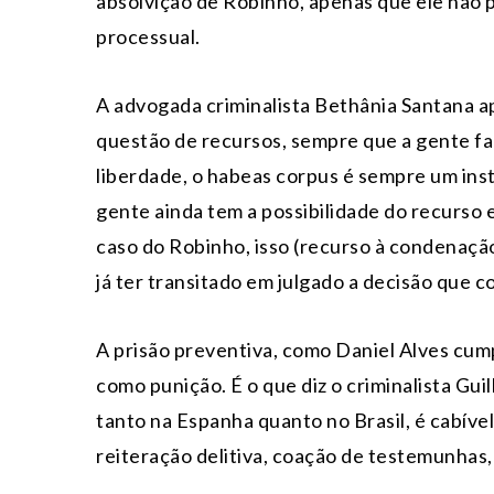
absolvição de Robinho, apenas que ele não p
processual.
A advogada criminalista Bethânia Santana a
questão de recursos, sempre que a gente f
liberdade, o habeas corpus é sempre um ins
gente ainda tem a possibilidade do recurso 
caso do Robinho, isso (recurso à condenação
já ter transitado em julgado a decisão que con
A prisão preventiva, como Daniel Alves cum
como punição. É o que diz o criminalista Gu
tanto na Espanha quanto no Brasil, é cabíve
reiteração delitiva, coação de testemunhas,