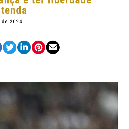
ança e ter liberdade
ntenda
o de 2024