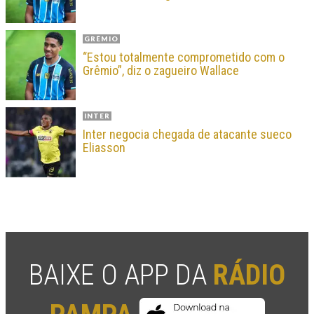
GRÊMIO
“Estou totalmente comprometido com o
Grêmio”, diz o zagueiro Wallace
INTER
Inter negocia chegada de atacante sueco
Eliasson
BAIXE O APP DA
RÁDIO