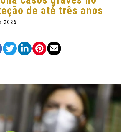
iona casos graves no
teção de até três anos
de 2026