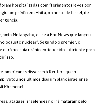
 foram hospitalizadas com “ferimentos leves por
ingiu um prédio em Haifa, no norte de Israel, de
ergência.
Benjamin Netanyahu, disse à Fox News que lançou
 holocausto nuclear”. Segundo o premier, o
 o Irã possuía urânio enriquecido suficiente para
ir isso.
te-americanas disseram à Reuters que o
p, vetou nos últimos dias um plano israelense
Ali Khamenei.
ress, ataques israelenses no Irã mataram pelo