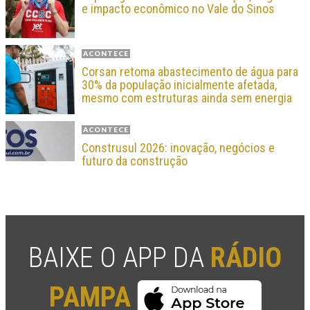
e impacto econômico no Vale do Sinos
ACONTECE
Corsan retoma abastecimento de água para
30% da população inicialmente afetada,
mesmo com estruturas ainda sem energia
ACONTECE
Construsul 2026: inovação, negócios e
futuro da construção
BAIXE O APP DA
RÁDIO
PAMPA