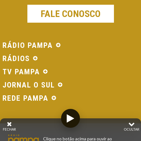
FALE CONOSCO
RÁDIO PAMPA
RÁDIOS
TV PAMPA
JORNAL O SUL
REDE PAMPA
FECHAR
OCULTAR
© 2026 - Direitos Reservados - Rádio Pampa - Rede
Clique no botão acima para ouvir ao
Pampa de Comunicação | RS - Brasil.